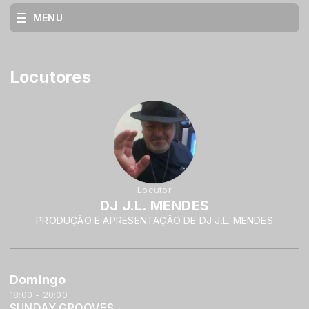
MENU
Locutores
Locutor
DJ J.L. MENDES
PRODUÇÃO E APRESENTAÇÃO DE DJ J.L. MENDES
Domingo
18:00 - 20:00
SUNDAY GROOVES